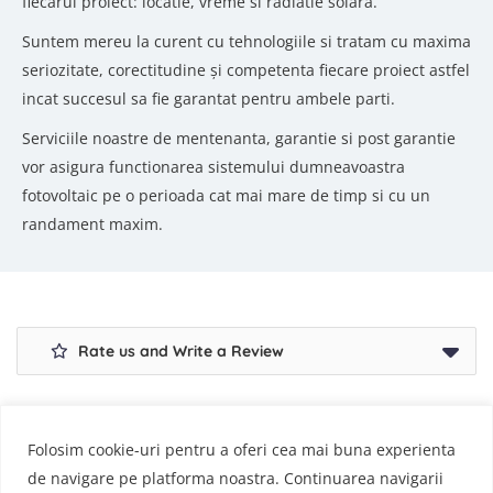
fiecarui proiect: locatie, vreme si radiatie solara.
Suntem mereu la curent cu tehnologiile si tratam cu maxima
seriozitate, corectitudine și competenta fiecare proiect astfel
incat succesul sa fie garantat pentru ambele parti.
Serviciile noastre de mentenanta, garantie si post garantie
vor asigura functionarea sistemului dumneavoastra
fotovoltaic pe o perioada cat mai mare de timp si cu un
randament maxim.
Rate us and Write a Review
Folosim cookie-uri pentru a oferi cea mai buna experienta
Acasa
Contact
Politica De Confidentialitate
de navigare pe platforma noastra. Continuarea navigarii
Termeni Si Conditii